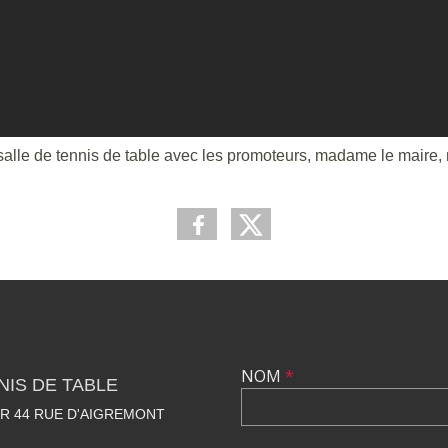
salle de tennis de table avec les promoteurs, madame le maire, 
NOM
*
NIS DE TABLE
R 44 RUE D'AIGREMONT