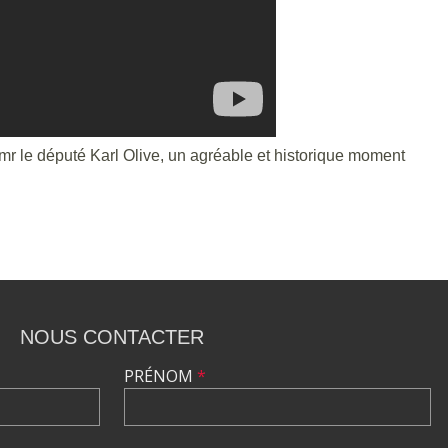
mr le député Karl Olive, un agréable et historique moment
NOUS CONTACTER
PRÉNOM
*