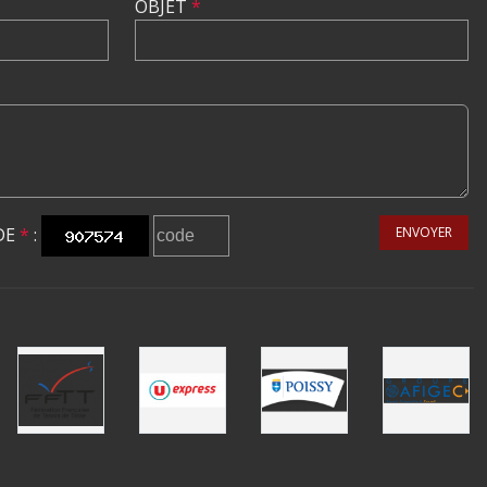
OBJET
*
DE
*
:
ENVOYER